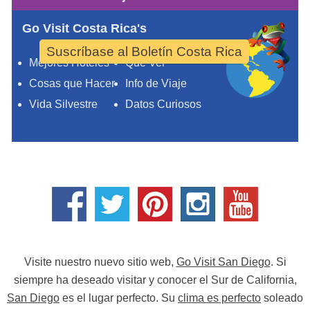
Go Visit Costa Rica's
Suscríbase al Boletín Costa Rica
Mejores Hoteles
Qué Ver
Cosas que Hacer
Info de Viaje
Vida Silvestre
Datos Curiosos
Visite nuestro nuevo sitio web,
Go Visit San Diego
. Si
siempre ha deseado visitar y conocer el Sur de California,
San Diego
es el lugar perfecto. Su
clima es perfecto
soleado