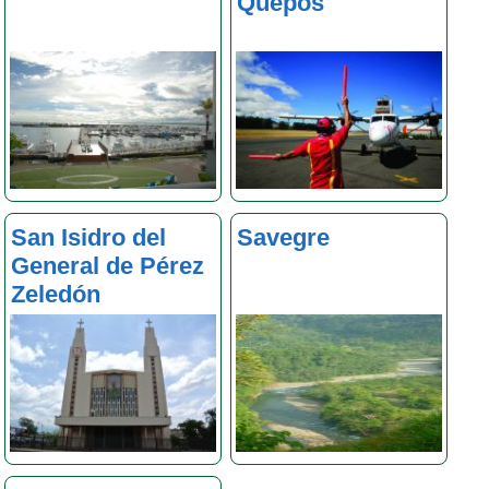
Quepos
San Isidro del
Savegre
General de Pérez
Zeledón