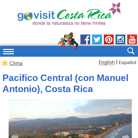
|
Clima
Pacifico Central (con Manuel
Antonio), Costa Rica