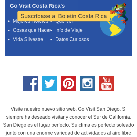
Go Visit Costa Rica's
Suscríbase al Boletín Costa Rica
Mejores Hoteles
Qué Ver
Cosas que Hacer
Info de Viaje
Vida Silvestre
Datos Curiosos
Visite nuestro nuevo sitio web,
Go Visit San Diego
. Si
siempre ha deseado visitar y conocer el Sur de California,
San Diego
es el lugar perfecto. Su
clima es perfecto
soleado
junto con una enorme variedad de actividades al aire libre