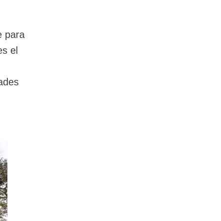
e para
es el
dades