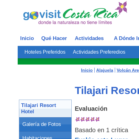
Inicio
Qué Hacer
Actividades
A Dónde I
Hoteles Preferidos
Actividades Preferedios
Inicio
Alajuela
Volcán Are
Tilajari Reso
Tilajari Resort
Evaluación
Hotel
Galería de Fotos
Basado en
1
crítica
Habitaciones