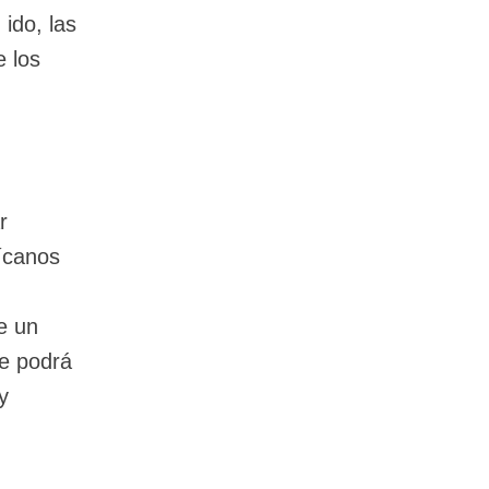
ido, las
e los
r
lícanos
e un
ue podrá
y