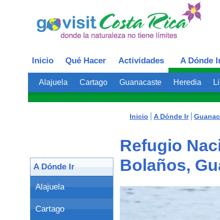
Inicio
Qué Hacer
Actividades
A Dónde I
Alajuela
Cartago
Guanacaste
Heredia
L
Inicio
A Dónde Ir
Guanac
Refugio Naci
Bolaños, Gu
A Dónde Ir
Alajuela
Cartago