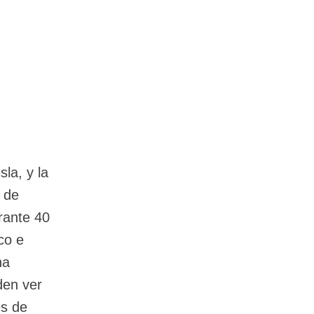
la, y la
l de
rante 40
co e
na
den ver
es de