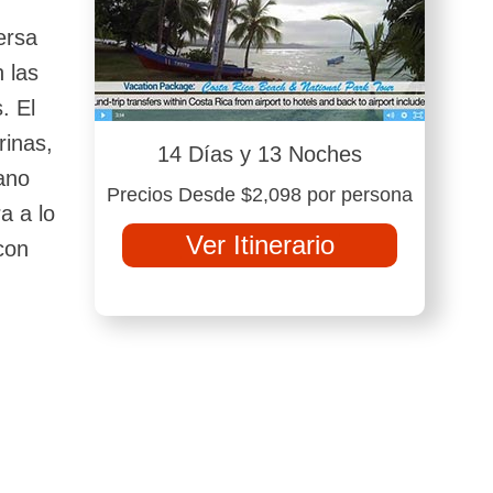
ersa
 las
. El
rinas,
14 Días y 13 Noches
cano
Precios Desde $2,098 por persona
a a lo
Ver Itinerario
con