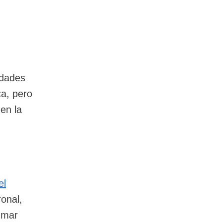
idades
ca, pero
en la
el
onal,
e mar