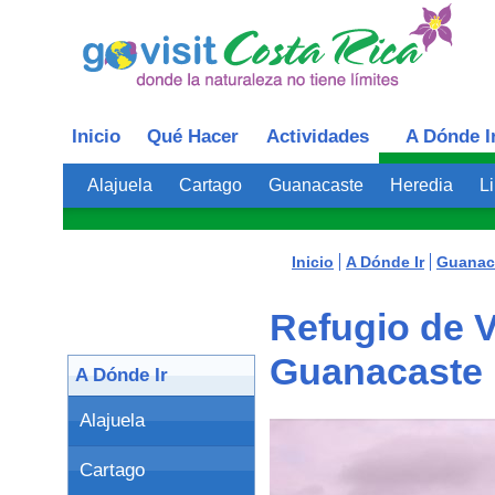
Inicio
Qué Hacer
Actividades
A Dónde I
Alajuela
Cartago
Guanacaste
Heredia
L
Inicio
A Dónde Ir
Guanac
Refugio de V
Guanacaste
A Dónde Ir
Alajuela
Cartago