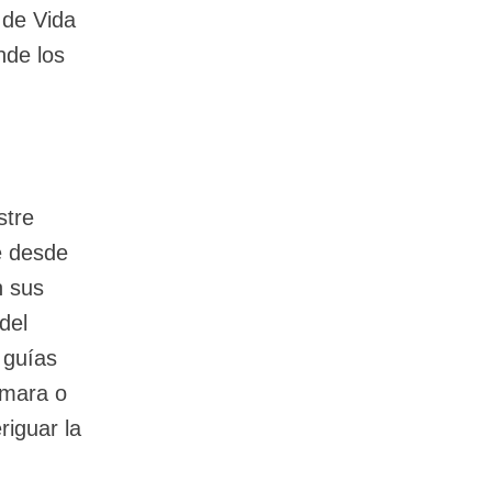
 de Vida
nde los
stre
e desde
n sus
del
 guías
amara o
riguar la