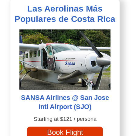
Las Aerolinas Más
Populares de Costa Rica
SANSA Airlines @ San Jose
Intl Airport (SJO)
Starting at $121 / persona
Book Flight