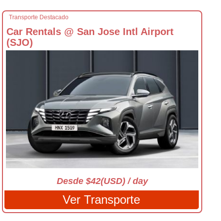
Transporte Destacado
Car Rentals @ San Jose Intl Airport
(SJO)
Desde $42(USD) / day
Ver Transporte