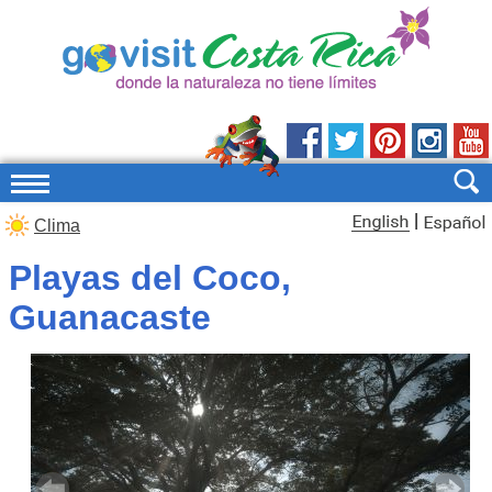
|
Clima
Playas del Coco,
Guanacaste