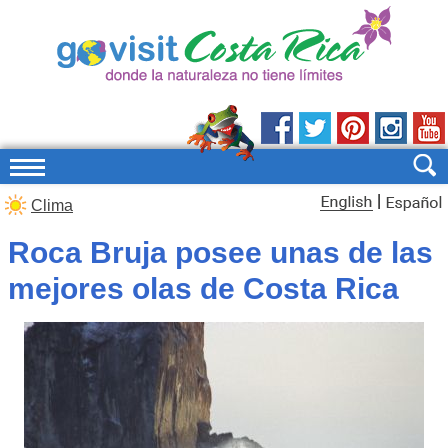
|
Clima
Roca Bruja posee unas de las
mejores olas de Costa Rica