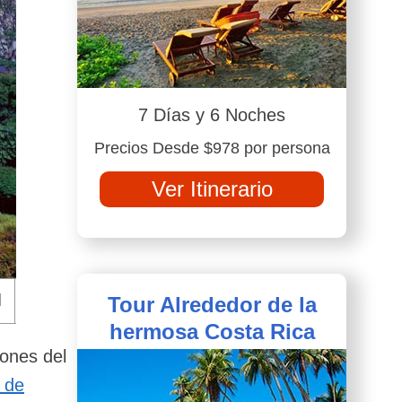
7 Días y 6 Noches
Precios Desde $978 por persona
Ver Itinerario
Tour Alrededor de la
hermosa Costa Rica
iones del
a de