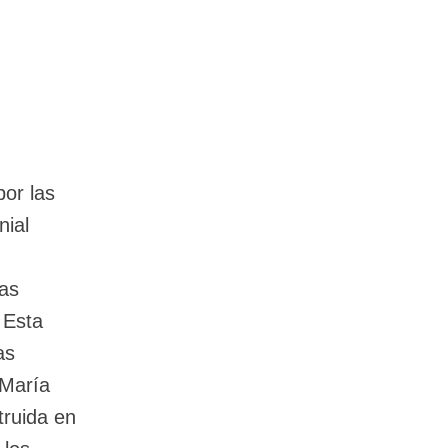
por las
nial
las
 Esta
as
 María
truida en