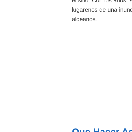
el sitio. Con los años, 
lugareños de una inund
aldeanos.
Que Hacer A