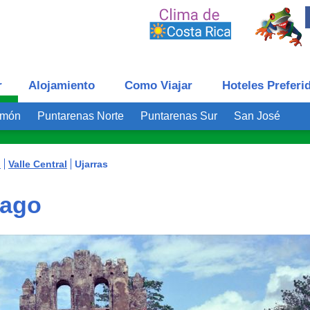
r
Alojamiento
Como Viajar
Hoteles Preferi
imón
Puntarenas Norte
Puntarenas Sur
San José
o
Valle Central
Ujarras
tago