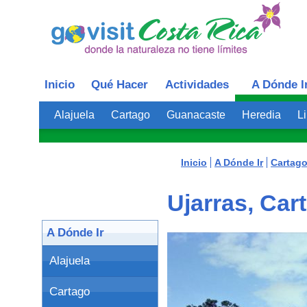
Inicio
Qué Hacer
Actividades
A Dónde I
Alajuela
Cartago
Guanacaste
Heredia
L
Inicio
A Dónde Ir
Cartag
Ujarras, Car
A Dónde Ir
Alajuela
Cartago