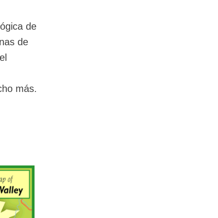
lógica de
onas de
el
ucho más.