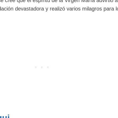
se cree que el espíritu de la Virgen María advirtió a
ación devastadora y realizó varios milagros para l
qui