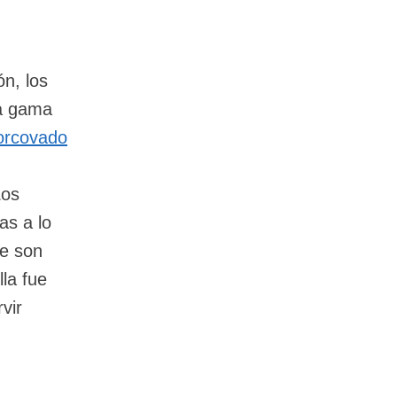
n, los
ia gama
orcovado
Los
as a lo
ue son
la fue
vir