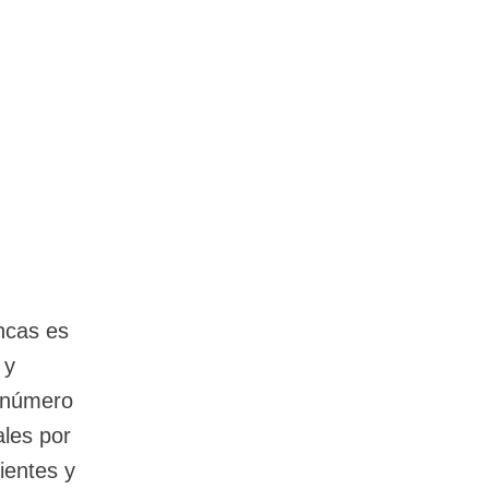
ncas es
 y
n número
les por
ientes y