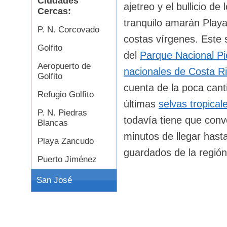
Ciudades
ajetreo y el bullicio de
Cercas:
tranquilo amarán Playa
P. N. Corcovado
costas vírgenes. Este
Golfito
del
Parque Nacional Pi
Aeropuerto de
nacionales de Costa R
Golfito
cuenta de la poca cant
Refugio Golfito
últimas
selvas tropical
P. N. Piedras
todavía tiene que conv
Blancas
minutos de llegar hast
Playa Zancudo
guardados de la región
Puerto Jiménez
San José