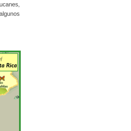
tucanes,
 algunos