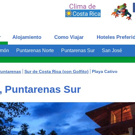
r
Alojamiento
Como Viajar
Hoteles Preferi
imón
Puntarenas Norte
Puntarenas Sur
San José
Puntarenas
Sur de Costa Rica (con Golfito)
Playa Cativo
, Puntarenas Sur