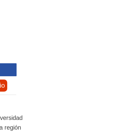
io
iversidad
a región