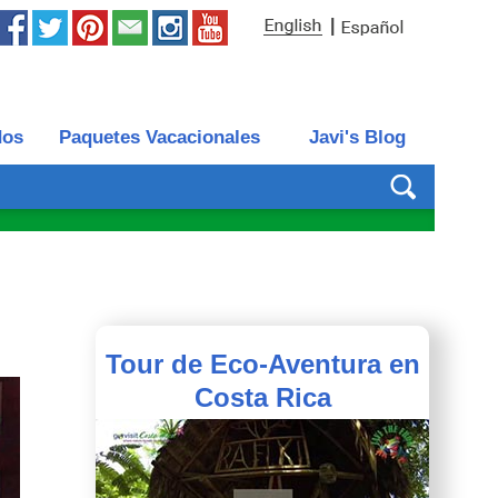
|
dos
Paquetes Vacacionales
Javi's Blog
Tour de Eco-Aventura en
Costa Rica