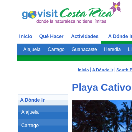
Inicio
Qué Hacer
Actividades
A Dónde I
Alajuela
Cartago
Guanacaste
Heredia
L
Inicio
A Dónde Ir
South 
Playa Cativo
A Dónde Ir
Alajuela
Cartago