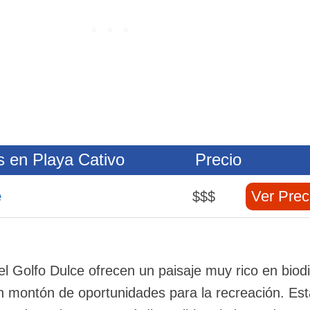
s en Playa Cativo
Precio
e
Ver Prec
$$$
el Golfo Dulce ofrecen un paisaje muy rico en biod
n montón de oportunidades para la recreación. Est