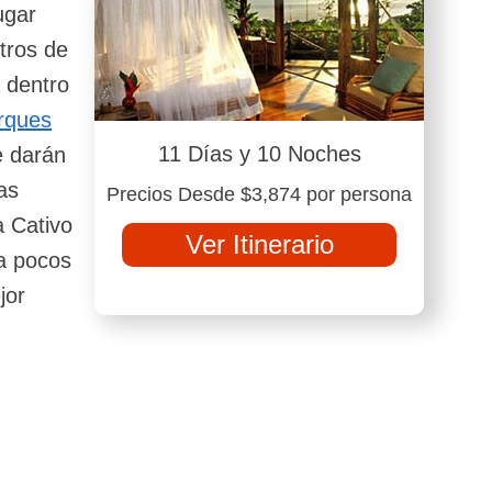
ugar
tros de
 dentro
rques
11 Días y 10 Noches
e darán
as
Precios Desde $3,874 por persona
a Cativo
Ver Itinerario
 a pocos
jor