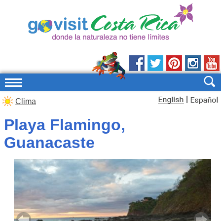
|
Clima
Playa Flamingo,
Guanacaste