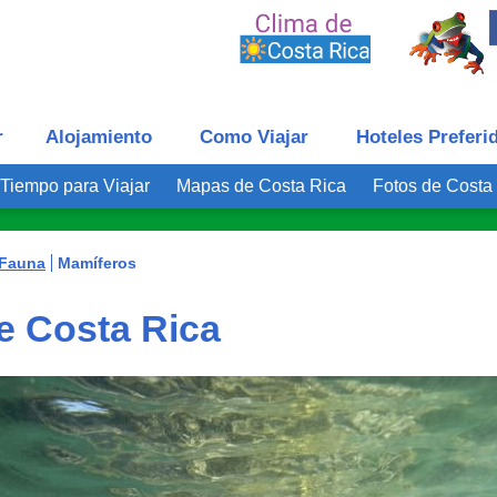
r
Alojamiento
Como Viajar
Hoteles Preferi
Tiempo para Viajar
Mapas de Costa Rica
Fotos de Costa
 Fauna
Mamíferos
e Costa Rica