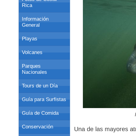
Rica
Información
General
Playas
Volcanes
Parques
Nacionales
Tours de un Día
Guía para Surfistas
Guía de Comida
Conservación
Una de las mayores atr