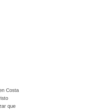
 en Costa
isto
zar que