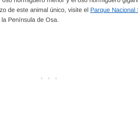
 oso hormiguero menor y el oso hormiguero gigant
zo de este animal único, visite el
Parque Nacional
 la Península de Osa.