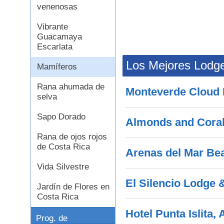
venenosas
Vibrante
Guacamaya
Escarlata
Los Mejores Lodge
Mamíferos
Rana ahumada de
Monteverde Cloud 
selva
Sapo Dorado
Almonds and Cora
Rana de ojos rojos
de Costa Rica
Arenas del Mar Be
Vida Silvestre
El Silencio Lodge 
Jardín de Flores en
Costa Rica
Hotel Punta Islita,
Prog. de