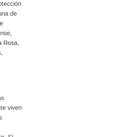
otección
 una de
de
ense,
a Rosa,
,
ás
te viven
s