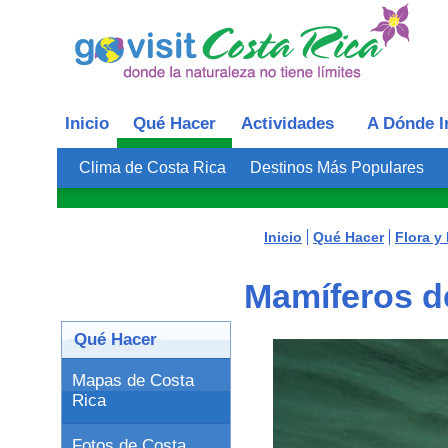
Inicio
Qué Hacer
Actividades
A Dónde I
Clima de Costa Rica
Destinos Más Populares
Inicio
Qué Hacer
Flora y
Mamíferos d
Qué Hacer
Mapas de Costa
Rica
Fotos de Costa