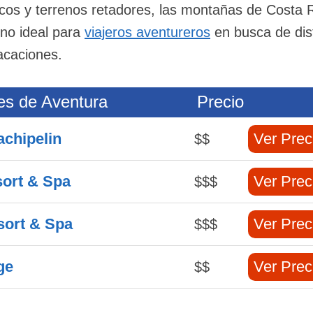
cos y terrenos retadores, las montañas de Costa 
ino ideal para
viajeros aventureros
en busca de dis
vacaciones.
es de Aventura
Precio
achipelin
Ver Prec
$$
sort & Spa
Ver Prec
$$$
sort & Spa
Ver Prec
$$$
ge
Ver Prec
$$