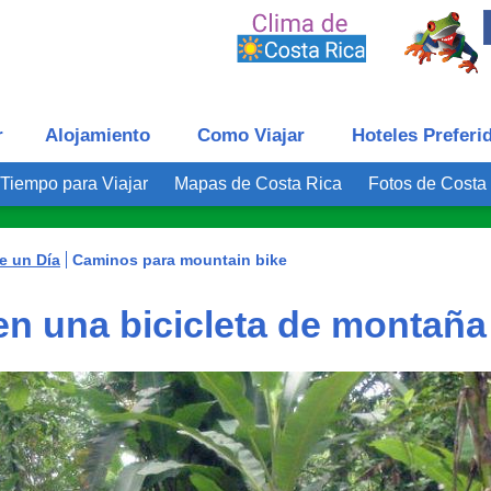
r
Alojamiento
Como Viajar
Hoteles Preferi
Tiempo para Viajar
Mapas de Costa Rica
Fotos de Costa
e un Día
Caminos para mountain bike
en una bicicleta de montaña