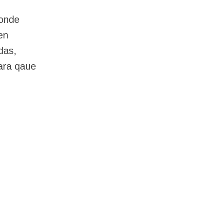
donde
en
das,
ara qaue