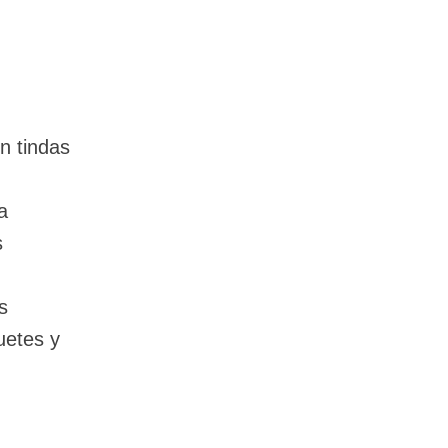
en tindas
a
s
s
uetes y