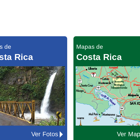
s de
Mapas de
sta Rica
Costa Rica
Ver Fotos
Ver Ma