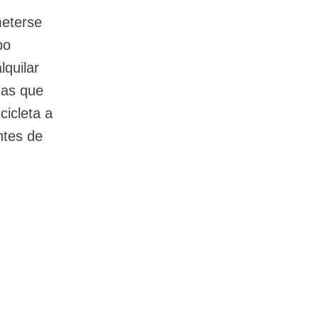
meterse
po
lquilar
nas que
cicleta a
ntes de