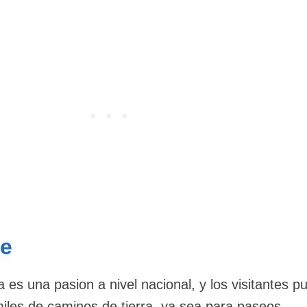
ke
 es una pasion a nivel nacional, y los visitantes 
iles de caminos de tierra, ya sea para paseos