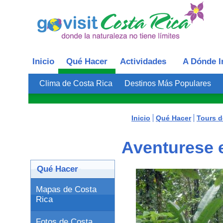
Inicio
Qué Hacer
Actividades
A Dónde I
Clima de Costa Rica
Destinos Más Populares
Inicio
Qué Hacer
Tours d
Aventurese 
Qué Hacer
Mapas de Costa
Rica
Fotos de Costa