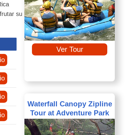
Rica
frutar su
Ver Tour
io
io
io
Waterfall Canopy Zipline
Tour at Adventure Park
io