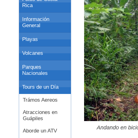
Rica
Información
General
Playas
Volcanes
Parques
Nacionales
Tours de un Día
Trámos Aereos
Atracciones en
Guápiles
Andando en bicic
Aborde un ATV