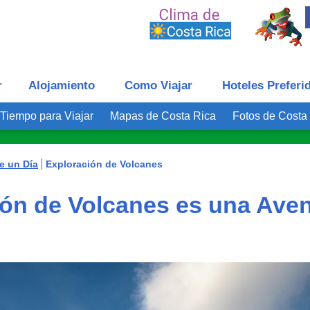
r
Alojamiento
Como Viajar
Hoteles Preferi
Tiempo para Viajar
Mapas de Costa Rica
Fotos de Costa
e un Día
Exploración de Volcanes
ión de Volcanes es una Ave