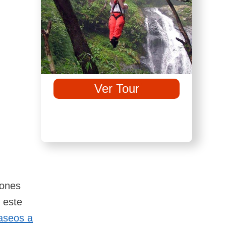
Ver Tour
iones
 este
aseos a