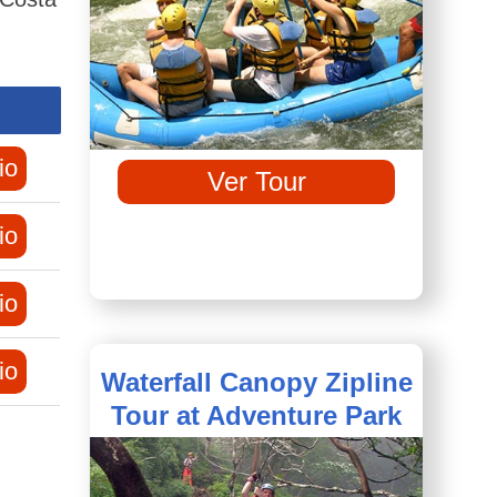
io
Ver Tour
io
io
io
Waterfall Canopy Zipline
Tour at Adventure Park