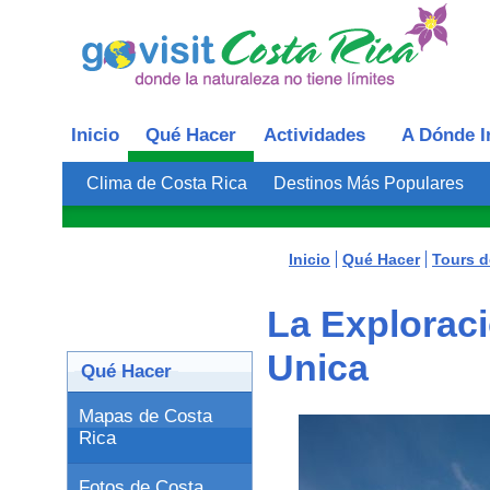
Inicio
Qué Hacer
Actividades
A Dónde I
Clima de Costa Rica
Destinos Más Populares
Inicio
Qué Hacer
Tours d
La Explorac
Unica
Qué Hacer
Mapas de Costa
Rica
Fotos de Costa