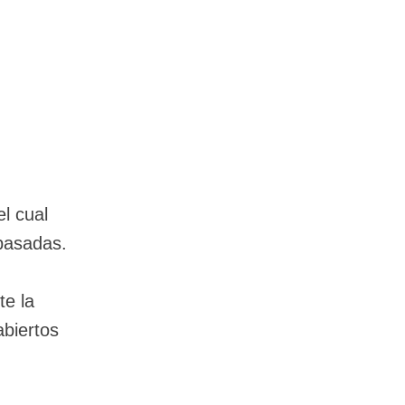
el cual
pasadas.
te la
abiertos