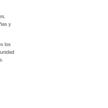
es.
ñas y
s los
tunidad
s.