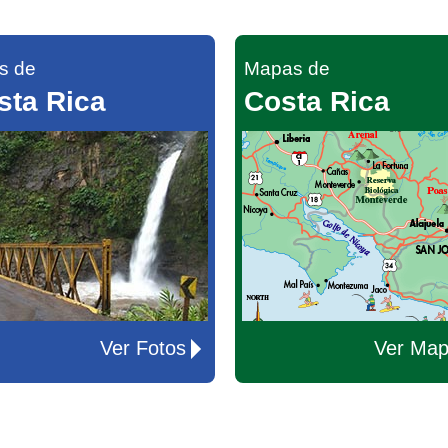
s de
Mapas de
sta Rica
Costa Rica
Ver Fotos
Ver Ma