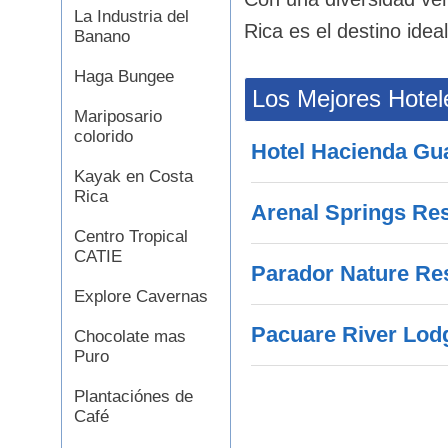
La Industria del
Rica es el destino idea
Banano
Haga Bungee
Los Mejores Hotel
Mariposario
colorido
Hotel Hacienda Gu
Kayak en Costa
Rica
Arenal Springs Re
Centro Tropical
CATIE
Parador Nature Re
Explore Cavernas
Pacuare River Lod
Chocolate mas
Puro
Plantaciónes de
Café