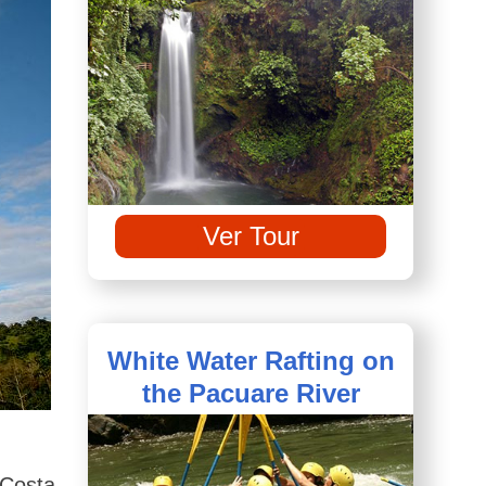
Ver Tour
White Water Rafting on
the Pacuare River
 Costa