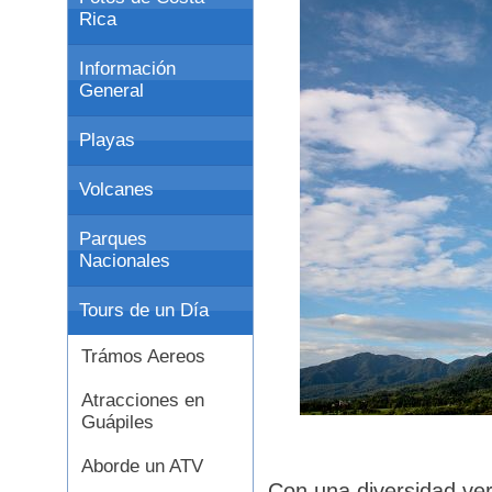
Rica
Información
General
Playas
Volcanes
Parques
Nacionales
Tours de un Día
Trámos Aereos
Atracciones en
Guápiles
Aborde un ATV
Con una diversidad ve